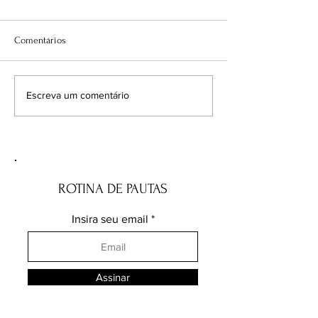
Comentários
Enquanto o planeta queima,
Ataques a Mbapp
Escreva um comentário
as urnas parecem olhar para
necessidade de vig
outro lado
constância na luta
racismo
ROTINA DE PAUTAS
Insira seu email
Assinar