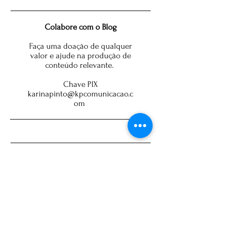
Colabore com o Blog
Faça uma doação de qualquer
valor e ajude na produção de
conteúdo relevante.
Chave PIX
karinapinto@kpcomunicacao.c
om
Brasil
câmara dos deputados
polêmica
STF
Bolsonaro
mulher
investigação
economia
eleições 2024
eleições 2026