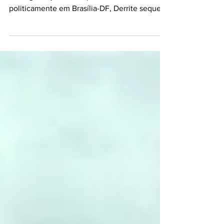
de Segurança Pública para atuar
politicamente em Brasília-DF, Derrite sequer
entregou a nova Lei Orgânica da Polícia Civil;
outras promessas de campanha do
governador também não saíram do palanque
Imagem: JACQUELINE VALADARES -
PRESIDENTE DO SINDPES Criticado pela falta
de diálogo como relator do Projeto de Lei (PL)
Antifacção - o Marco Legal do Combate ao
Crime Organizado - o deputado federal
Guilherme Derrite (PP-SP) também tem s