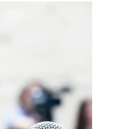
trânsito, passar horas no trabalho, voltar para
casa exausto e repetir tudo novamente no dia
seguinte virou quase um símbolo de
responsabilidade, sobrevivência, e obrigação.
Agora, o debate sobre o fim da escala 6x1
começa a provocar uma pergunta que o país
evitou fazer por muito tempo: afinal, para que
serve o trabalho? A discussão sobre a
redução da