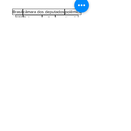
Brasil
câmara dos deputados
polêmica
STF
Bolsonaro
mulher
investigação
economia
eleições 2024
eleições 2026
ARQUIVO DE POSTS
agosto de 2026
(1)
1 post
julho de 2026
(5)
5 posts
junho de 2026
(8)
8 posts
maio de 2026
(5)
5 posts