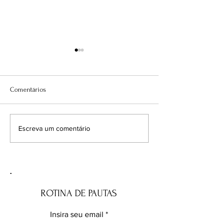
Comentários
A Copa da desconfiança:
Por que os homen
Escreva um comentário
quando a FIFA perde o jogo
voto feminino?
mais importante
ROTINA DE PAUTAS
Insira seu email