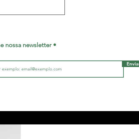
im”. De fato, como esquecer um
tuir para tentar reduzir o trabalho
o pede desculpas, não recua da
ne nossa newsletter •
Envia