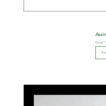
de luz: “não vai me esquecer nem mesmo ass
artista que escolhe o gerúndio do verbo prosti
de mulheres, de forma leviana? Mesmo quand
ideia? Não errou a pal
Assi
Email