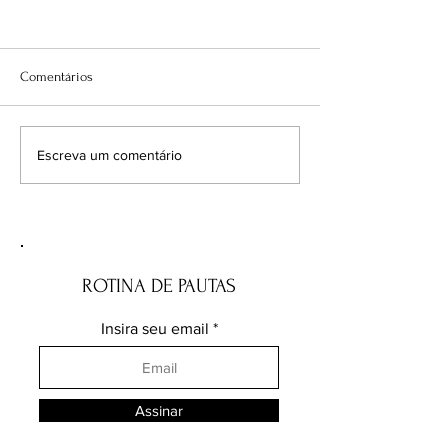
Comentários
A Copa da desconfiança:
Por que os homen
Escreva um comentário
quando a FIFA perde o jogo
voto feminino?
mais importante
ROTINA DE PAUTAS
Insira seu email
Assinar