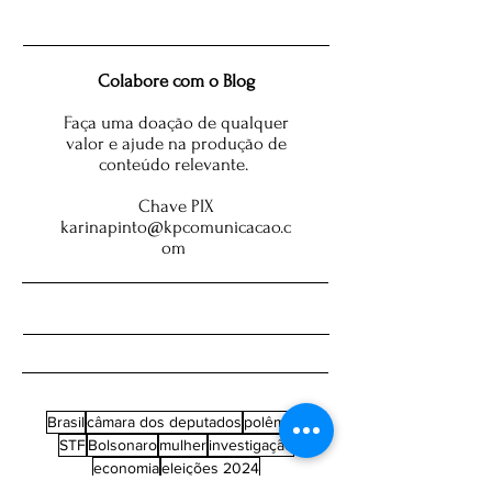
Colabore com o Blog
Faça uma doação de qualquer
valor e ajude na produção de
conteúdo relevante.
Chave PIX
karinapinto@kpcomunicacao.c
om
Brasil
câmara dos deputados
polêmica
STF
Bolsonaro
mulher
investigação
economia
eleições 2024
eleições 2026