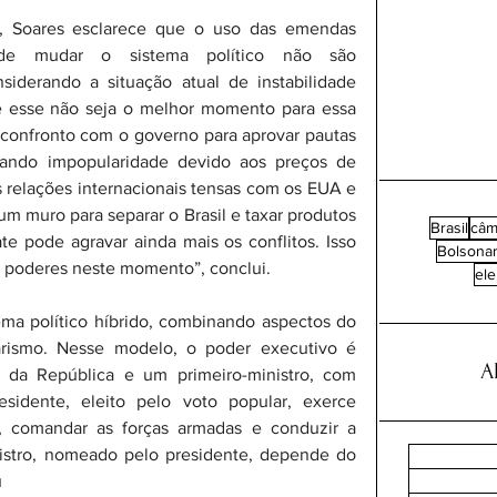
, Soares esclarece que o uso das emendas 
de mudar o sistema político não são 
nsiderando a situação atual de instabilidade 
e esse não seja o melhor momento para essa 
onfronto com o governo para aprovar pautas 
tando impopularidade devido aos preços de 
 relações internacionais tensas com os EUA e 
m muro para separar o Brasil e taxar produtos 
Brasil
câm
te pode agravar ainda mais os conflitos. Isso 
Bolsona
s poderes neste momento”, conclui.
el
ma político híbrido, combinando aspectos do 
arismo. Nesse modelo, o poder executivo é 
A
 da República e um primeiro-ministro, com 
esidente, eleito pelo voto popular, exerce 
, comandar as forças armadas e conduzir a 
inistro, nomeado pelo presidente, depende do 
 