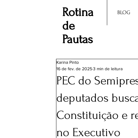
Rotina
BLOG
de
Pautas
Karina Pinto
16 de fev. de 2025
3 min de leitura
PEC do Semipres
deputados busca
Constituição e r
no Executivo