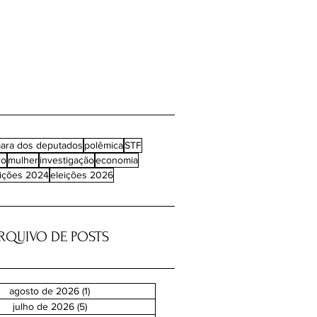
ara dos deputados
polêmica
STF
ro
mulher
investigação
economia
eições 2024
eleições 2026
RQUIVO DE POSTS
agosto de 2026
(1)
1 post
julho de 2026
(5)
5 posts