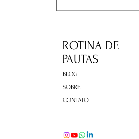
Milei enfrenta problemas
internos gerando crise com
maior parceiro econômico na
região
ROTINA DE
PAUTAS
BLOG
SOBRE
CONTATO