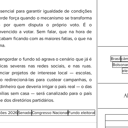
ncial para garantir igualdade de condições 
perde força quando o mecanismo se transforma 
do por quem disputa o próprio voto. É o 
vencido a votar. Sem falar, que na hora de 
acabam ficando com as maiores fatias, o que na 
ma. 
Brasil
câm
ngordar o fundo só agrava o cenário que já é 
Bolsona
cas severas nas redes sociais, e nas ruas. 
el
iar projetos de interesse local — escolas, 
Ao redirecioná-las para custear campanhas, o 
nheiro que deveria irrigar o país real — o das 
amílias sem casa — será canalizado para o país 
A
e dos diretórios partidários.
ções 2026
Senado
Congresso Nacional
Fundo eleitoral