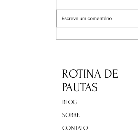
Escreva um comentário
Milei enfrenta problemas
internos gerando crise com
maior parceiro econômico na
região
ROTINA DE
PAUTAS
BLOG
SOBRE
CONTATO