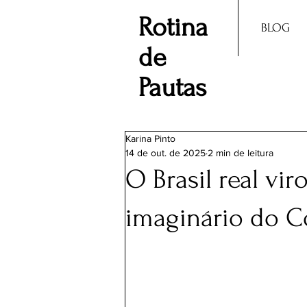
Rotina
BLOG
de
Pautas
Karina Pinto
14 de out. de 2025
2 min de leitura
O Brasil real vir
imaginário do C