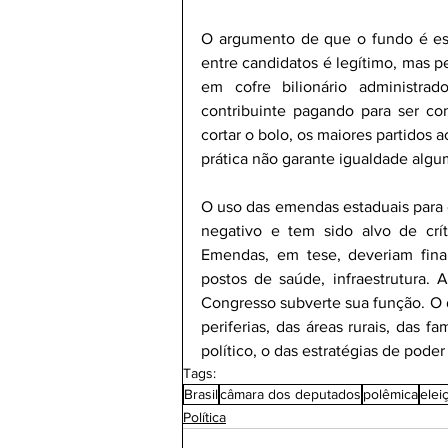
O argumento de que o fundo é esse
entre candidatos é legítimo, mas 
em cofre bilionário administra
contribuinte pagando para ser con
cortar o bolo, os maiores partidos 
prática não garante igualdade algu
O uso das emendas estaduais para e
negativo e tem sido alvo de críti
Emendas, em tese, deveriam financ
postos de saúde, infraestrutura. 
Congresso subverte sua função. O di
periferias, das áreas rurais, das f
político, o das estratégias de poder 
Tags:
Brasil
câmara dos deputados
polêmica
elei
Política