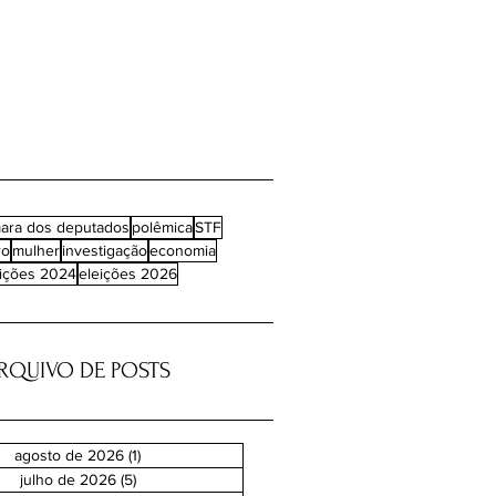
ara dos deputados
polêmica
STF
ro
mulher
investigação
economia
eições 2024
eleições 2026
RQUIVO DE POSTS
agosto de 2026
(1)
1 post
julho de 2026
(5)
5 posts