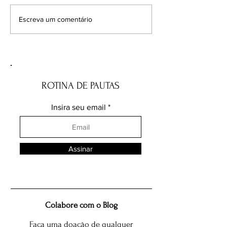
Do colapso à recuperação:
Dia da Educação A
Escreva um comentário
como o manejo do pirarucu
como créditos de
transformou comunidades na
transformam reali
Amazônia
ROTINA DE PAUTAS
Insira seu email
Assinar
Colabore com o Blog
Faça uma doação de qualquer