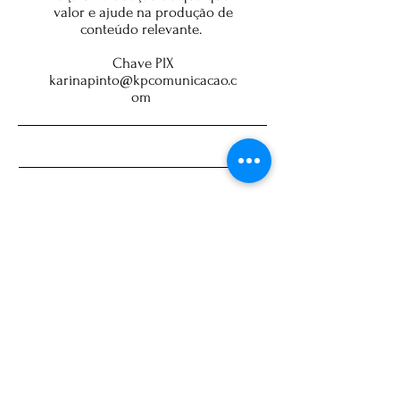
valor e ajude na produção de
conteúdo relevante.
Chave PIX
karinapinto@kpcomunicacao.c
om
Brasil
câmara dos deputados
polêmica
STF
Bolsonaro
mulher
investigação
economia
eleições 2024
eleições 2026
ARQUIVO DE POSTS