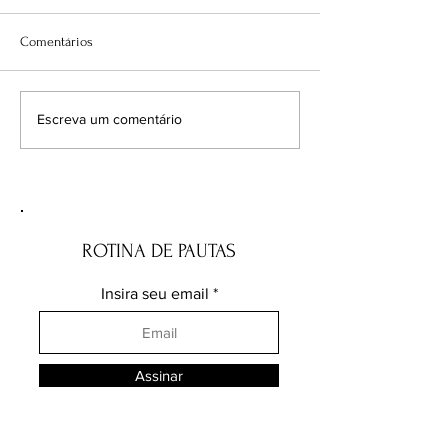
Comentários
Enquanto o planeta queima,
Ataques a Mbapp
Escreva um comentário
as urnas parecem olhar para
necessidade de vig
outro lado
constância na luta
racismo
ROTINA DE PAUTAS
Insira seu email
Assinar