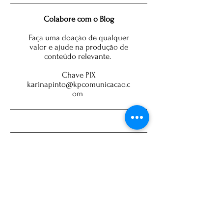
Colabore com o Blog
Faça uma doação de qualquer
valor e ajude na produção de
conteúdo relevante.
Chave PIX
karinapinto@kpcomunicacao.c
om
Brasil
câmara dos deputados
polêmica
STF
Bolsonaro
mulher
investigação
economia
eleições 2024
eleições 2026