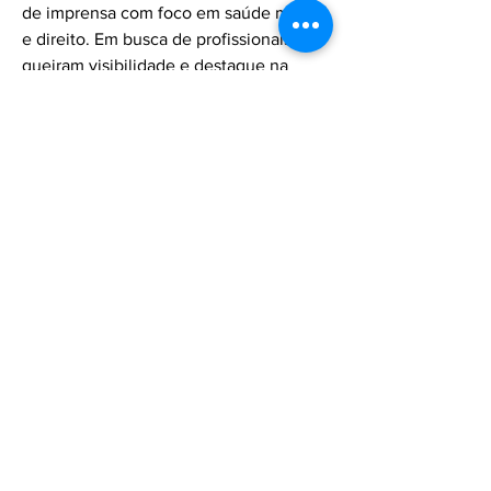
apresentação de TV e Rádio. Assessora
de imprensa com foco em saúde mental
e direito. Em busca de profissionais que
queiram visibilidade e destaque na
imprensa com a publicação de notícias
de forma espontânea. Fontes
qualificadas, informação de qualidade e
combate à desinformação e fake news.
Mais sobre mim