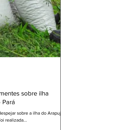
entes sobre ilha
o Pará
pejar sobre a ilha do Arapujá -
i realizada...