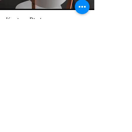
Karina Pinto
Jornalista com 17 anos de experiência
em produção de conteúdo, locução, e
apresentação de TV e Rádio. Assessora
de imprensa com foco em saúde mental
e direito. Em busca de profissionais que
queiram visibilidade e destaque na
imprensa com a publicação de notícias
de forma espontânea. Fontes
qualificadas, informação de qualidade e
combate à desinformação e fake news.
Mais sobre mim