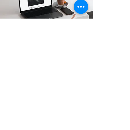
Karina Pinto
Jornalista com 17 anos de experiência
em produção de conteúdo, locução, e
apresentação de TV e Rádio. Assessora
de imprensa com foco em saúde mental
e direito. Em busca de profissionais que
queiram visibilidade e destaque na
imprensa com a publicação de notícias
de forma espontânea. Fontes